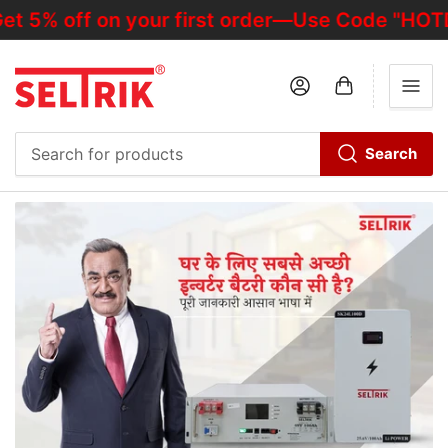
% off on your first order—Use Code "HOTDEAL
Log in
Open mini cart
Search
Search
for
products