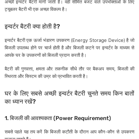
अच्छी
इन्वर्टर
बैटरी
मानी
जाती
है।
वहीं
सीमित
बजट
वाले
उपभोक्ताओं
के
लिए
ट्यूबलर
बैटरी
भी
एक
अच्छा
विकल्प
है।
?
इन्वर्टर
बैटरी
क्या
होती
है
(Energy Storage Device)
इन्वर्टर
बैटरी
एक
ऊर्जा
भंडारण
उपकरण
है
जो
बिजली
उपलब्ध
होने
पर
चार्ज
होती
है
और
बिजली
कटने
पर
इन्वर्टर
के
माध्यम
से
आपके
घर
के
उपकरणों
को
बिजली
प्रदान
करती
है।
,
,
बैटरी
की
गुणवत्ता
क्षमता
और
तकनीक
सीधे
तौर
पर
बैकअप
समय
बिजली
की
स्थिरता
और
सिस्टम
की
उम्र
को
प्रभावित
करती
है।
घर
के
लिए
सबसे
अच्छी
इन्वर्टर
बैटरी
चुनते
समय
किन
बातों
?
का
ध्यान
रखें
1.
(Power Requirement)
बिजली
की
आवश्यकता
-
सबसे
पहले
यह
तय
करें
कि
बिजली
कटौती
के
दौरान
आप
कौन
कौन
से
उपकरण