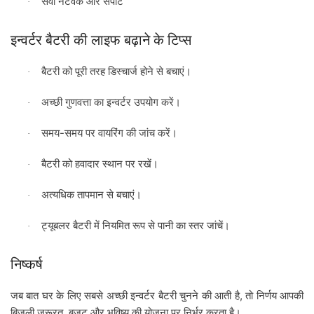
सेवा
नेटवर्क
और
सपोर्ट
·
इन्वर्टर
बैटरी
की
लाइफ
बढ़ाने
के
टिप्स
बैटरी
को
पूरी
तरह
डिस्चार्ज
होने
से
बचाएं।
·
अच्छी
गुणवत्ता
का
इन्वर्टर
उपयोग
करें।
·
-
समय
समय
पर
वायरिंग
की
जांच
करें।
·
बैटरी
को
हवादार
स्थान
पर
रखें।
·
अत्यधिक
तापमान
से
बचाएं।
·
ट्यूबलर
बैटरी
में
नियमित
रूप
से
पानी
का
स्तर
जांचें।
·
निष्कर्ष
,
जब
बात
घर
के
लिए
सबसे
अच्छी
इन्वर्टर
बैटरी
चुनने
की
आती
है
तो
निर्णय
आपकी
,
बिजली
जरूरत
बजट
और
भविष्य
की
योजना
पर
निर्भर
करता
है।