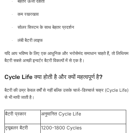
बेहतर
ऊर्जा
दक्षता
·
कम
रखरखाव
·
सोलर
सिस्टम
के
साथ
बेहतर
प्रदर्शन
·
लंबी
बैटरी
लाइफ
·
,
यदि
आप
भविष्य
के
लिए
एक
आधुनिक
और
भरोसेमंद
समाधान
चाहते
हैं
तो
लिथियम
बैटरी
सबसे
अच्छी
इन्वर्टर
बैटरी
विकल्पों
में
से
एक
है।
Cycle Life
?
क्या
होती
है
और
क्यों
महत्वपूर्ण
है
-
(Cycle Life)
बैटरी
की
उम्र
केवल
वर्षों
से
नहीं
बल्कि
उसके
चार्ज
डिस्चार्ज
चक्र
से
भी
मापी
जाती
है।
Cycle Life
बैटरी
प्रकार
अनुमानित
1200-1800 Cycles
ट्यूबलर
बैटरी