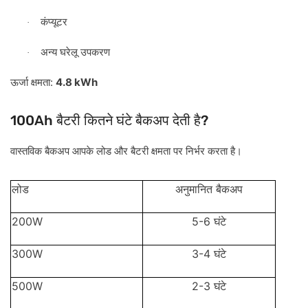
कंप्यूटर
·
अन्य
घरेलू
उपकरण
·
:
4.8 kWh
ऊर्जा
क्षमता
100Ah
?
बैटरी
कितने
घंटे
बैकअप
देती
है
वास्तविक
बैकअप
आपके
लोड
और
बैटरी
क्षमता
पर
निर्भर
करता
है।
लोड
अनुमानित
बैकअप
200W
5-6
घंटे
300W
3-4
घंटे
500W
2-3
घंटे