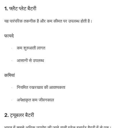
1.
फ्लैट
प्लेट
बैटरी
यह
पारंपरिक
तकनीक
है
और
कम
कीमत
पर
उपलब्ध
होती
है।
फायदे
कम
शुरुआती
लागत
·
आसानी
से
उपलब्ध
·
कमियां
नियमित
रखरखाव
की
आवश्यकता
·
अपेक्षाकृत
कम
जीवनकाल
·
2.
ट्यूबलर
बैटरी
भारत
में
सबसे
अधिक
उपयोग
की
जाने
वाली
घरेलू
इन्वर्टर
बैटरी
में
से
एक।