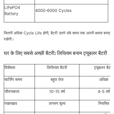
LiFePO4
4000-6000 Cycles
Battery
Cycle Life
,
जितनी
अधिक
होगी
बैटरी
उतने
लंबे
समय
तक
अपनी
क्षमता
बनाए
रखेगी।
:
घर
के
लिए
सबसे
अच्छी
बैटरी
लिथियम
बनाम
ट्यूबलर
बैटरी
विशेषता
लिथियम
बैटरी
ट्यूबलर
बैटरी
चार्जिंग
समय
बहुत
तेज
अधिक
10-15
4-5
जीवनकाल
वर्ष
वर्ष
रखरखाव
लगभग
शून्य
नियमित