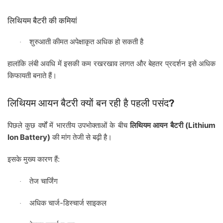
लिथियम
बैटरी
की
कमियां
शुरुआती
कीमत
अपेक्षाकृत
अधिक
हो
सकती
है
·
हालांकि
लंबी
अवधि
में
इसकी
कम
रखरखाव
लागत
और
बेहतर
प्रदर्शन
इसे
अधिक
किफायती
बनाते
हैं।
?
लिथियम
आयन
बैटरी
क्यों
बन
रही
है
पहली
पसंद
(Lithium
पिछले
कुछ
वर्षों
में
भारतीय
उपभोक्ताओं
के
बीच
लिथियम
आयन
बैटरी
Ion Battery)
की
मांग
तेजी
से
बढ़ी
है।
:
इसके
मुख्य
कारण
हैं
तेज
चार्जिंग
·
-
अधिक
चार्ज
डिस्चार्ज
साइकल
·