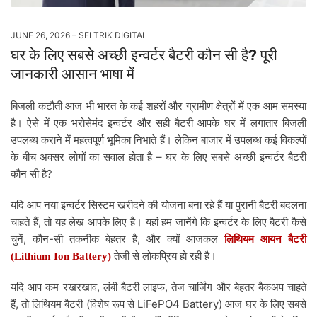
JUNE 26, 2026
SELTRIK DIGITAL
घर के लिए सबसे अच्छी इन्वर्टर बैटरी कौन सी है? पूरी
जानकारी आसान भाषा में
बिजली
कटौती
आज
भी
भारत
के
कई
शहरों
और
ग्रामीण
क्षेत्रों
में
एक
आम
समस्या
है।
ऐसे
में
एक
भरोसेमंद
इन्वर्टर
और
सही
बैटरी
आपके
घर
में
लगातार
बिजली
उपलब्ध
कराने
में
महत्वपूर्ण
भूमिका
निभाते
हैं।
लेकिन
बाजार
में
उपलब्ध
कई
विकल्पों
–
के
बीच
अक्सर
लोगों
का
सवाल
होता
है
घर
के
लिए
सबसे
अच्छी
इन्वर्टर
बैटरी
?
कौन
सी
है
यदि
आप
नया
इन्वर्टर
सिस्टम
खरीदने
की
योजना
बना
रहे
हैं
या
पुरानी
बैटरी
बदलना
,
चाहते
हैं
तो
यह
लेख
आपके
लिए
है।
यहां
हम
जानेंगे
कि
इन्वर्टर
के
लिए
बैटरी
कैसे
,
-
,
चुनें
कौन
सी
तकनीक
बेहतर
है
और
क्यों
आजकल
लिथियम
आयन
बैटरी
तेजी
से
लोकप्रिय
हो
रही
है।
(Lithium Ion Battery)
,
,
यदि
आप
कम
रखरखाव
लंबी
बैटरी
लाइफ
तेज
चार्जिंग
और
बेहतर
बैकअप
चाहते
,
(
LiFePO4 Battery)
हैं
तो
लिथियम
बैटरी
विशेष
रूप
से
आज
घर
के
लिए
सबसे