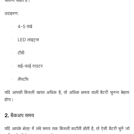
चलाना
चाहते
हैं।
:
उदाहरण
4-5
पंखे
·
LED
लाइट्स
·
टीवी
·
-
वाई
फाई
राउटर
·
लैपटॉप
·
,
यदि
आपकी
बिजली
खपत
अधिक
है
तो
अधिक
क्षमता
वाली
बैटरी
चुनना
बेहतर
होगा।
2.
बैकअप
समय
,
यदि
आपके
क्षेत्र
में
लंबे
समय
तक
बिजली
कटौती
होती
है
तो
ऐसी
बैटरी
चुनें
जो