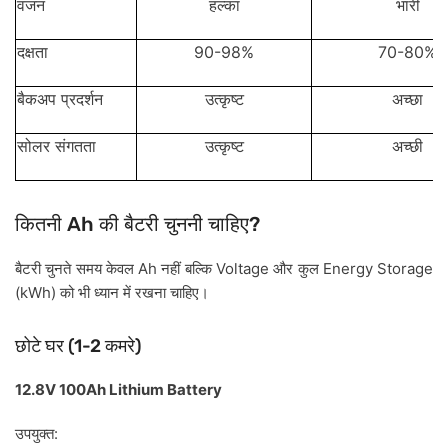
वजन
हल्का
भारी
90-98%
70-80%
दक्षता
बैकअप
प्रदर्शन
उत्कृष्ट
अच्छा
सोलर
संगतता
उत्कृष्ट
अच्छी
Ah
?
कितनी
की
बैटरी
चुननी
चाहिए
Ah
Voltage
Energy Storage
बैटरी
चुनते
समय
केवल
नहीं
बल्कि
और
कुल
(kWh)
को
भी
ध्यान
में
रखना
चाहिए।
(1-2
)
छोटे
घर
कमरे
12.8V 100Ah Lithium Battery
:
उपयुक्त