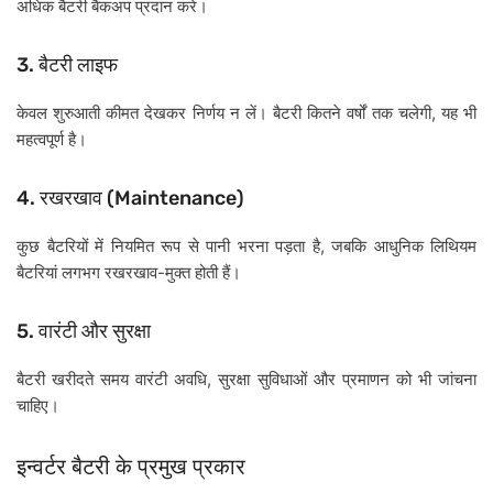
अधिक
बैटरी
बैकअप
प्रदान
करे।
3.
बैटरी
लाइफ
,
केवल
शुरुआती
कीमत
देखकर
निर्णय
न
लें।
बैटरी
कितने
वर्षों
तक
चलेगी
यह
भी
महत्वपूर्ण
है।
4.
(Maintenance)
रखरखाव
,
कुछ
बैटरियों
में
नियमित
रूप
से
पानी
भरना
पड़ता
है
जबकि
आधुनिक
लिथियम
-
बैटरियां
लगभग
रखरखाव
मुक्त
होती
हैं।
5.
वारंटी
और
सुरक्षा
,
बैटरी
खरीदते
समय
वारंटी
अवधि
सुरक्षा
सुविधाओं
और
प्रमाणन
को
भी
जांचना
चाहिए।
इन्वर्टर
बैटरी
के
प्रमुख
प्रकार