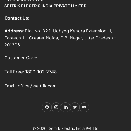
SELTRIK ELECTRIC INDIA PRIVATE LIMITED
Contact Us:
Address:
Plot No. 322, Udhyog Kendra Extension-II,
Ecotech-III, Greater Noida, G.B. Nagar, Uttar Pradesh -
201306
Customer Care:
Toll Free:
1800-102-2748
Email:
office@seltrik.com
Facebook
Instagram
LinkedIn
Twitter
YouTube
© 2026, Seltrik Electric India Pvt Ltd