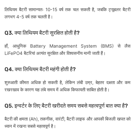
10-15
,
लिथियम
बैटरी
सामान्यतः
वर्ष
तक
चल
सकती
है
जबकि
ट्यूबलर
बैटरी
4-5
लगभग
वर्ष
तक
चलती
है।
Q3.
?
क्या
लिथियम
बैटरी
सुरक्षित
होती
है
,
Battery Management System (BMS)
हाँ
आधुनिक
से
लैस
LiFePO4
बैटरियां
अत्यंत
सुरक्षित
और
विश्वसनीय
मानी
जाती
हैं।
Q4.
?
क्या
लिथियम
बैटरी
महंगी
होती
है
,
,
शुरुआती
कीमत
अधिक
हो
सकती
है
लेकिन
लंबी
उम्र
बेहतर
दक्षता
और
कम
रखरखाव
के
कारण
यह
लंबे
समय
में
अधिक
किफायती
साबित
होती
है।
Q5.
?
इन्वर्टर
के
लिए
बैटरी
खरीदते
समय
सबसे
महत्वपूर्ण
बात
क्या
है
(Ah),
,
,
बैटरी
की
क्षमता
तकनीक
वारंटी
बैटरी
लाइफ
और
आपकी
बिजली
खपत
को
ध्यान
में
रखना
सबसे
महत्वपूर्ण
है।