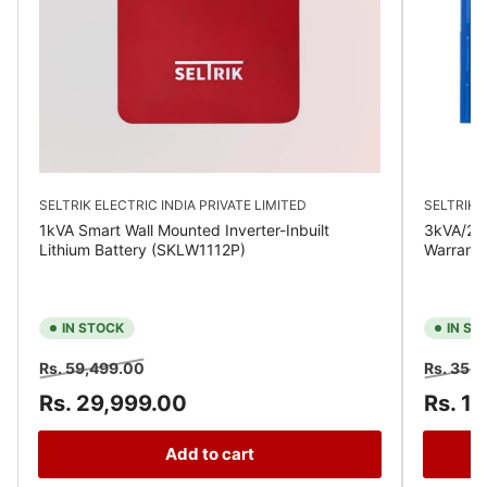
SELTRIK ELECTRIC INDIA PRIVATE LIMITED
SELTRIK E
1kVA Smart Wall Mounted Inverter-Inbuilt
3kVA/24V
Lithium Battery (SKLW1112P)
Warrant
IN STOCK
IN ST
Regular
Sale
Regular
Rs. 59,499.00
Rs. 35,
price
price
price
Rs. 29,999.00
Rs. 1
Add to cart