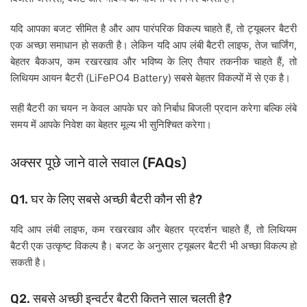
,
यदि
आपका
बजट
सीमित
है
और
आप
पारंपरिक
विकल्प
चाहते
हैं
तो
ट्यूबलर
बैटरी
,
,
एक
अच्छा
समाधान
हो
सकती
है।
लेकिन
यदि
आप
लंबी
बैटरी
लाइफ
तेज
चार्जिंग
,
,
बेहतर
बैकअप
कम
रखरखाव
और
भविष्य
के
लिए
तैयार
तकनीक
चाहते
हैं
तो
(LiFePO4 Battery)
लिथियम
आयन
बैटरी
सबसे
बेहतर
विकल्पों
में
से
एक
है।
सही
बैटरी
का
चयन
न
केवल
आपके
घर
को
निर्बाध
बिजली
प्रदान
करेगा
बल्कि
लंबे
समय
में
आपके
निवेश
का
बेहतर
मूल्य
भी
सुनिश्चित
करेगा।
(FAQs)
अक्सर
पूछे
जाने
वाले
सवाल
Q1.
?
घर
के
लिए
सबसे
अच्छी
बैटरी
कौन
सी
है
,
,
यदि
आप
लंबी
लाइफ
कम
रखरखाव
और
बेहतर
प्रदर्शन
चाहते
हैं
तो
लिथियम
बैटरी
एक
उत्कृष्ट
विकल्प
है।
बजट
के
अनुसार
ट्यूबलर
बैटरी
भी
अच्छा
विकल्प
हो
सकती
है।
Q2.
?
सबसे
अच्छी
इन्वर्टर
बैटरी
कितने
साल
चलती
है