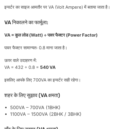
VA (Volt Ampere)
इन्वर्टर
का
साइज
आमतौर
पर
में
बताया
जाता
है।
VA
:
निकालने
का
फार्मूला
VA =
(Watt) ÷
(Power Factor)
कुल
लोड
पावर
फैक्टर
0.8
पावर
फैक्टर
सामान्यतः
माना
जाता
है।
:
ऊपर
वाले
उदाहरण
में
VA = 432 ÷ 0.8 =
540 VA
700VA
इसलिए
आपके
लिए
का
इन्वर्टर
सही
रहेगा।
(VA
)
शहर
के
लिए
सुझाव
क्षमता
500VA – 700VA (1BHK)
1100VA – 1500VA (2BHK / 3BHK)