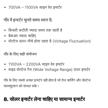
700VA – 1100VA
साइन
वेव
इन्वर्टर
:
गाँव
में
इन्वर्टर
चुनते
समय
ध्यान
दें
बिजली
कटौती
ज्यादा
समय
तक
रहती
है
बैकअप
ज्यादा
चाहिए
-
(Voltage Fluctuation)
वोल्टेज
ऊपर
नीचे
होता
रहता
है
गाँव
के
लिए
सही
संयोजन
1100VA – 2200VA
साइन
वेव
इन्वर्टर
(Wide Voltage Range)
वाइड
वोल्टेज
रेंज
वाला
इन्वर्टर
गाँव
के
लिए
सबसे
अच्छा
इन्वर्टर
वही
होता
है
जो
तेज
चार्जिंग
और
वोल्टेज
फ्लक्चुएशन
को
संभाल
सके।
8.
सोलर
इन्वर्टर
लेना
चाहिए
या
सामान्य
इन्वर्टर