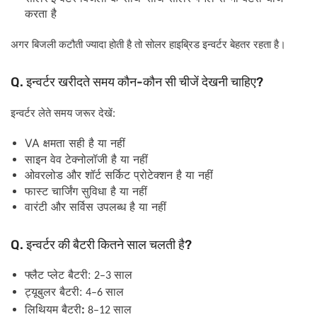
करता
है
अगर
बिजली
कटौती
ज्यादा
होती
है
तो
सोलर
हाइब्रिड
इन्वर्टर
बेहतर
रहता
है।
Q.
-
?
इन्वर्टर
खरीदते
समय
कौन
कौन
सी
चीजें
देखनी
चाहिए
:
इन्वर्टर
लेते
समय
जरूर
देखें
VA
क्षमता
सही
है
या
नहीं
साइन
वेव
टेक्नोलॉजी
है
या
नहीं
ओवरलोड
और
शॉर्ट
सर्किट
प्रोटेक्शन
है
या
नहीं
फास्ट
चार्जिंग
सुविधा
है
या
नहीं
वारंटी
और
सर्विस
उपलब्ध
है
या
नहीं
Q.
?
इन्वर्टर
की
बैटरी
कितने
साल
चलती
है
:
फ्लैट
प्लेट
बैटरी
साल
2–3
:
ट्यूबुलर
बैटरी
साल
4–6
:
लिथियम
बैटरी
साल
8–12