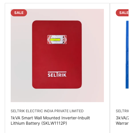
SALE
SALE
SELTRIK ELECTRIC INDIA PRIVATE LIMITED
SELTRIK E
1kVA Smart Wall Mounted Inverter-Inbuilt
3kVA/24V
Lithium Battery (SKLW1112P)
Warrant