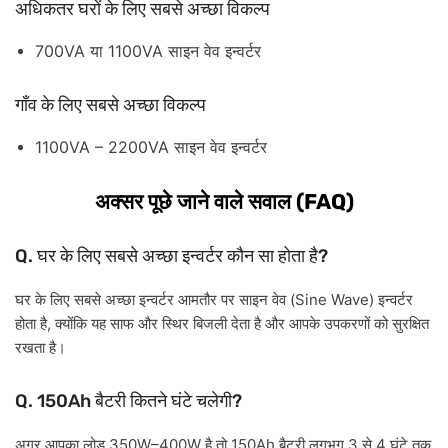
अधिकतर
घरों
के
लिए
सबसे
अच्छा
विकल्प
700VA
1100VA
या
साइन
वेव
इन्वर्टर
गाँव
के
लिए
सबसे
अच्छा
विकल्प
1100VA – 2200VA
साइन
वेव
इन्वर्टर
(FAQ)
अक्सर
पूछे
जाने
वाले
सवाल
Q.
?
घर
के
लिए
सबसे
अच्छा
इन्वर्टर
कौन
सा
होता
है
(Sine Wave)
घर
के
लिए
सबसे
अच्छा
इन्वर्टर
आमतौर
पर
साइन
वेव
इन्वर्टर
,
होता
है
क्योंकि
यह
साफ
और
स्थिर
बिजली
देता
है
और
आपके
उपकरणों
को
सुरक्षित
रखता
है।
Q. 150Ah
?
बैटरी
कितने
घंटे
चलेगी
350W–400W
150Ah
3
4
अगर
आपका
लोड
है
तो
बैटरी
लगभग
से
घंटे
तक