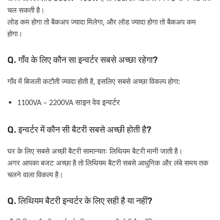
चल
सकती
है।
,
लोड
कम
होगा
तो
बैकअप
ज्यादा
मिलेगा
और
लोड
ज्यादा
होगा
तो
बैकअप
कम
होगा।
Q.
?
गाँव
के
लिए
कौन
सा
इन्वर्टर
सबसे
अच्छा
रहेगा
,
:
गाँव
में
बिजली
कटौती
ज्यादा
होती
है
इसलिए
सबसे
अच्छा
विकल्प
होगा
साइन
वेव
इन्वर्टर
1100VA – 2200VA
Q.
?
इन्वर्टर
में
कौन
सी
बैटरी
सबसे
अच्छी
होती
है
घर
के
लिए
सबसे
अच्छी
बैटरी
सामान्यतः
लिथियम
बैटरी
मानी
जाती
है।
अगर
आपका
बजट
अच्छा
है
तो
लिथियम
बैटरी
सबसे
आधुनिक
और
लंबे
समय
तक
चलने
वाला
विकल्प
है।
Q.
?
लिथियम
बैटरी
इन्वर्टर
के
लिए
सही
है
या
नहीं