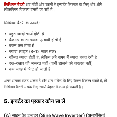
लिथियम
बैटरी
अब
गाँवों
और
शहरों
में
इन्वर्टर
सिस्टम
के
लिए
धीरे
-
धीरे
लोकप्रिय
विकल्प
बनती
जा
रही
है।
:
लिथियम
बैटरी
के
फायदे
बहुत
जल्दी
चार्ज
होती
है
बैकअप
क्षमता
ज्यादा
प्रभावी
होती
है
वजन
कम
होता
है
(8–12
)
ज्यादा
लाइफ
साल
तक
,
कीमत
ज्यादा
होती
है
लेकिन
लंबे
समय
में
ज्यादा
बचत
देती
है
-
(
)
रख
रखाव
की
जरूरत
नहीं
पानी
डालने
की
जरूरत
नहीं
कम
जगह
में
फिट
हो
जाती
है
अगर आपका बजट अच्छा है और आप भविष्य के लिए बेहतर विकल्प चाहते हैं, तो
लिथियम बैटरी आपके लिए सबसे बेहतर विकल्प हो सकती है।
5.
इन्वर्टर
का
प्रकार
कौन
सा
लें
(A)
(Sine Wave Inverter) (
)
साइन
वेव
इन्वर्टर
अनुशंसित