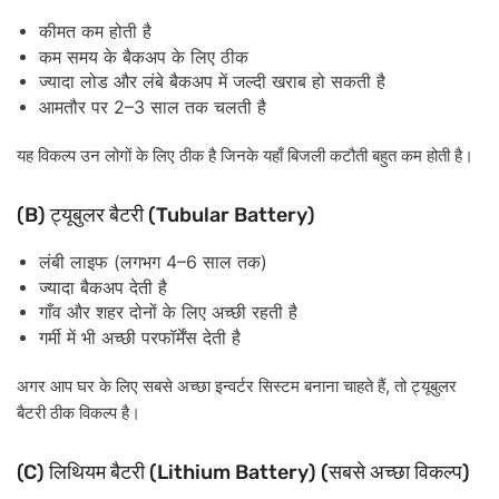
कीमत
कम
होती
है
कम
समय
के
बैकअप
के
लिए
ठीक
ज्यादा
लोड
और
लंबे
बैकअप
में
जल्दी
खराब
हो
सकती
है
2–3
आमतौर
पर
साल
तक
चलती
है
यह
विकल्प
उन
लोगों
के
लिए
ठीक
है
जिनके
यहाँ
बिजली
कटौती
बहुत
कम
होती
है।
(B)
(Tubular Battery)
ट्यूबुलर
बैटरी
(
4–6
)
लंबी
लाइफ
लगभग
साल
तक
ज्यादा
बैकअप
देती
है
गाँव
और
शहर
दोनों
के
लिए
अच्छी
रहती
है
गर्मी
में
भी
अच्छी
परफॉर्मेंस
देती
है
,
अगर
आप
घर
के
लिए
सबसे
अच्छा
इन्वर्टर
सिस्टम
बनाना
चाहते
हैं
तो
ट्यूबुलर
बैटरी
ठीक
विकल्प
है।
(C)
(Lithium Battery) (
)
लिथियम
बैटरी
सबसे
अच्छा
विकल्प