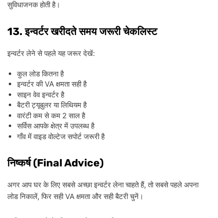
सुविधाजनक
होती
है।
13.
इन्वर्टर
खरीदते
समय
जरूरी
चेकलिस्ट
:
इन्वर्टर
लेने
से
पहले
यह
जरूर
देखें
कुल
लोड
कितना
है
VA
इन्वर्टर
की
क्षमता
सही
है
साइन
वेव
इन्वर्टर
है
बैटरी
ट्यूबुलर
या
लिथियम
है
2
वारंटी
कम
से
कम
साल
है
सर्विस
आपके
क्षेत्र
में
उपलब्ध
है
गाँव
में
वाइड
वोल्टेज
सपोर्ट
जरूरी
है
(Final Advice)
निष्कर्ष
,
अगर
आप
घर
के
लिए
सबसे
अच्छा
इन्वर्टर
लेना
चाहते
हैं
तो
सबसे
पहले
अपना
,
VA
लोड
निकालें
फिर
सही
क्षमता
और
सही
बैटरी
चुनें।