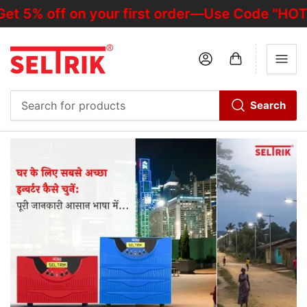
off on your first order—Use Code "HOTDEALO
Log in
Open mini cart
Search
Search
for
products