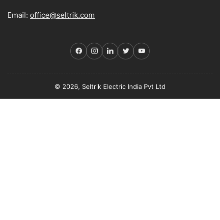
Email:
office@seltrik.com
Facebook
Instagram
LinkedIn
Twitter
YouTube
© 2026, Seltrik Electric India Pvt Ltd
Payment
methods