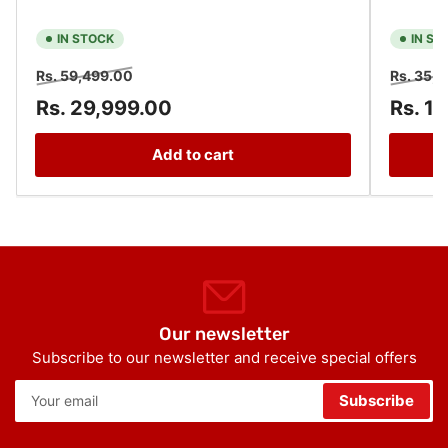
IN STOCK
IN ST
Regular
Sale
Regular
Rs. 59,499.00
Rs. 35,
price
price
price
Rs. 29,999.00
Rs. 1
Add to cart
Our newsletter
Subscribe to our newsletter and receive special offers
Your
Subscribe
email