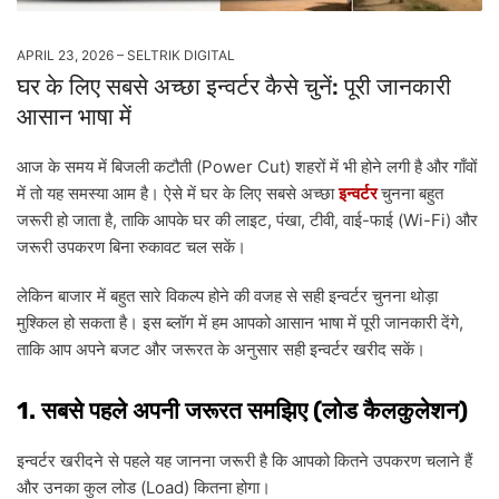
APRIL 23, 2026
SELTRIK DIGITAL
घर के लिए सबसे अच्छा इन्वर्टर कैसे चुनें: पूरी जानकारी
आसान भाषा में
(Power Cut)
आज
के
समय
में
बिजली
कटौती
शहरों
में
भी
होने
लगी
है
और
गाँवों
में
तो
यह
समस्या
आम
है।
ऐसे
में
घर
के
लिए
सबसे
अच्छा
इन्वर्टर
चुनना
बहुत
,
,
,
,
-
(Wi-Fi)
जरूरी
हो
जाता
है
ताकि
आपके
घर
की
लाइट
पंखा
टीवी
वाई
फाई
और
जरूरी
उपकरण
बिना
रुकावट
चल
सकें।
लेकिन
बाजार
में
बहुत
सारे
विकल्प
होने
की
वजह
से
सही
इन्वर्टर
चुनना
थोड़ा
,
मुश्किल
हो
सकता
है।
इस
ब्लॉग
में
हम
आपको
आसान
भाषा
में
पूरी
जानकारी
देंगे
ताकि
आप
अपने
बजट
और
जरूरत
के
अनुसार
सही
इन्वर्टर
खरीद
सकें।
1.
(
)
सबसे
पहले
अपनी
जरूरत
समझिए
लोड
कैलकुलेशन
इन्वर्टर
खरीदने
से
पहले
यह
जानना
जरूरी
है
कि
आपको
कितने
उपकरण
चलाने
हैं
(Load)
और
उनका
कुल
लोड
कितना
होगा।