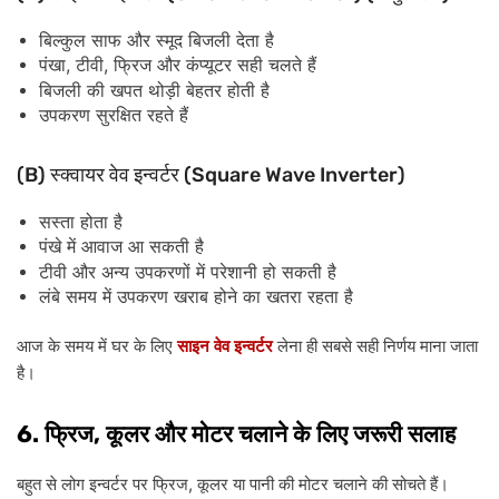
बिल्कुल
साफ
और
स्मूद
बिजली
देता
है
,
,
पंखा
टीवी
फ्रिज
और
कंप्यूटर
सही
चलते
हैं
बिजली
की
खपत
थोड़ी
बेहतर
होती
है
उपकरण
सुरक्षित
रहते
हैं
(B)
(Square Wave Inverter)
स्क्वायर
वेव
इन्वर्टर
सस्ता
होता
है
पंखे
में
आवाज
आ
सकती
है
टीवी
और
अन्य
उपकरणों
में
परेशानी
हो
सकती
है
लंबे
समय
में
उपकरण
खराब
होने
का
खतरा
रहता
है
आज
के
समय
में
घर
के
लिए
साइन
वेव
इन्वर्टर
लेना
ही
सबसे
सही
निर्णय
माना
जाता
है।
6.
,
फ्रिज
कूलर
और
मोटर
चलाने
के
लिए
जरूरी
सलाह
,
बहुत
से
लोग
इन्वर्टर
पर
फ्रिज
कूलर
या
पानी
की
मोटर
चलाने
की
सोचते
हैं।