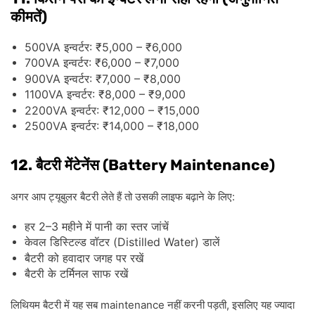
)
कीमतें
500VA
: ₹5,000 – ₹6,000
इन्वर्टर
700VA
: ₹6,000 – ₹7,000
इन्वर्टर
900VA
: ₹7,000 – ₹8,000
इन्वर्टर
1100VA
: ₹8,000 – ₹9,000
इन्वर्टर
2200VA
: ₹12,000 – ₹15,000
इन्वर्टर
2500VA
: ₹14,000 – ₹18,000
इन्वर्टर
12.
(Battery Maintenance)
बैटरी
मेंटेनेंस
:
अगर
आप
ट्यूबुलर
बैटरी
लेते
हैं
तो
उसकी
लाइफ
बढ़ाने
के
लिए
2–3
हर
महीने
में
पानी
का
स्तर
जांचें
(Distilled Water)
केवल
डिस्टिल्ड
वॉटर
डालें
बैटरी
को
हवादार
जगह
पर
रखें
बैटरी
के
टर्मिनल
साफ
रखें
maintenance
,
लिथियम
बैटरी
में
यह
सब
नहीं
करनी
पड़ती
इसलिए
यह
ज्यादा