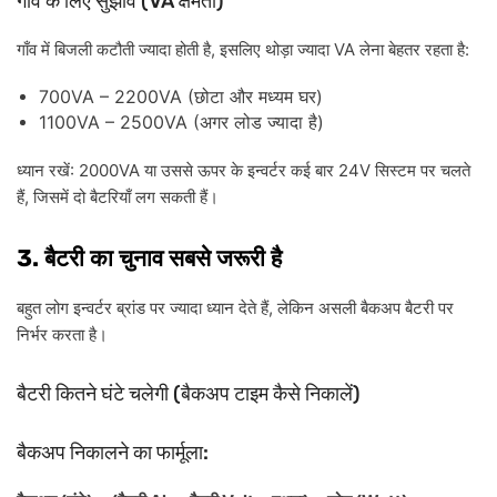
(VA
)
गाँव
के
लिए
सुझाव
क्षमता
,
VA
:
गाँव
में
बिजली
कटौती
ज्यादा
होती
है
इसलिए
थोड़ा
ज्यादा
लेना
बेहतर
रहता
है
700VA – 2200VA (
)
छोटा
और
मध्यम
घर
1100VA – 2500VA (
)
अगर
लोड
ज्यादा
है
: 2000VA
24V
ध्यान
रखें
या
उससे
ऊपर
के
इन्वर्टर
कई
बार
सिस्टम
पर
चलते
,
हैं
जिसमें
दो
बैटरियाँ
लग
सकती
हैं।
3.
बैटरी
का
चुनाव
सबसे
जरूरी
है
,
बहुत
लोग
इन्वर्टर
ब्रांड
पर
ज्यादा
ध्यान
देते
हैं
लेकिन
असली
बैकअप
बैटरी
पर
निर्भर
करता
है।
(
)
बैटरी
कितने
घंटे
चलेगी
बैकअप
टाइम
कैसे
निकालें
:
बैकअप
निकालने
का
फार्मूला