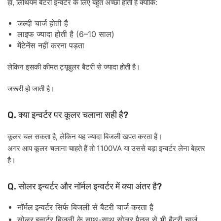
,
:
हाँ
लिथियम
बैटरी
इन्वर्टर
के
लिए
बहुत
अच्छी
होती
है
क्योंकि
जल्दी
चार्ज
होती
है
(6–10
)
लाइफ
ज्यादा
होती
है
साल
मेंटेनेंस
नहीं
करना
पड़ता
लेकिन
इसकी
कीमत
ट्यूबुलर
बैटरी
से
ज्यादा
होती
है।
जरूरी
हो
जाती
है।
Q.
?
क्या
इन्वर्टर
पर
कूलर
चलाना
सही
है
,
कूलर
चल
सकता
है
लेकिन
यह
ज्यादा
बिजली
खपत
करता
है।
1100VA
अगर
आप
कूलर
चलाना
चाहते
हैं
तो
या
उससे
बड़ा
इन्वर्टर
लेना
बेहतर
है।
Q.
?
सोलर
इन्वर्टर
और
नॉर्मल
इन्वर्टर
में
क्या
अंतर
है
नॉर्मल
इन्वर्टर
सिर्फ
बिजली
से
बैटरी
चार्ज
करता
है
-
सोलर
इन्वर्टर
बिजली
के
साथ
साथ
सोलर
पैनल
से
भी
बैटरी
चार्ज