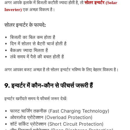
,
अगर
आपके
इलाके
में
बिजली
कटौती
ज्यादा
होती
है
तो
सोलर
इन्वर्टर
(Solar
एक
अच्छा
विकल्प
है।
Inverter)
:
सोलर
इन्वर्टर
के
फायदे
बिजली
का
बिल
कम
होता
है
दिन
में
सोलर
से
बैटरी
चार्ज
होती
है
बैकअप
ज्यादा
मिलता
है
लंबे
समय
में
पैसे
की
बचत
होती
है
अगर
आपका
बजट
अच्छा
है
तो
सोलर
इन्वर्टर
भविष्य
के
लिए
बेहतर
विकल्प
है।
9.
-
इन्वर्टर
में
कौन
कौन
से
फीचर्स
जरूरी
हैं
:
इन्वर्टर
खरीदते
समय
ये
फीचर्स
जरूर
देखें
(Fast Charging Technology)
फास्ट
चार्जिंग
तकनीक
(Overload Protection)
ओवरलोड
प्रोटेक्शन
(Short Circuit Protection)
शॉर्ट
सर्किट
प्रोटेक्शन