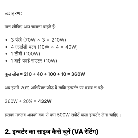
:
उदाहरण
:
मान
लीजिए
आप
चलाना
चाहते
हैं
3
(70W × 3 = 210W)
पंखे
4
(10W × 4 = 40W)
एलईडी
बल्ब
1
(100W)
टीवी
1
-
(10W)
वाई
फाई
राउटर
= 210 + 40 + 100 + 10 = 360W
कुल
लोड
20%
:
अब
इसमें
अतिरिक्त
जोड़
दें
ताकि
इन्वर्टर
पर
दबाव
न
पड़े
360W + 20% =
432W
500W
इसका
मतलब
आपको
कम
से
कम
सपोर्ट
वाला
इन्वर्टर
लेना
चाहिए।
2.
(VA
)
इन्वर्टर
का
साइज
कैसे
चुनें
रेटिंग