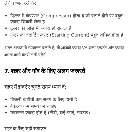
:
लेकिन
ध्यान
रखें
कि
(Compressor)
फ्रिज
में
कंप्रेसर
होता
है
जो
स्टार्ट
होने
पर
बहुत
ज्यादा
बिजली
लेता
है
कूलर
का
लोड
भी
ज्यादा
हो
सकता
है
(Starting Current)
मोटर
का
स्टार्टिंग
करंट
बहुत
अधिक
होता
है
,
VA
अगर
आपको
ये
उपकरण
चलाने
हैं
तो
आपको
ज्यादा
वाला
इन्वर्टर
और
ज्यादा
क्षमता
वाली
बैटरी
लेनी
पड़ेगी।
7.
शहर
और
गाँव
के
लिए
अलग
जरूरतें
:
शहर
में
इन्वर्टर
चुनते
समय
ध्यान
दें
बिजली
कटौती
कम
समय
के
लिए
होती
है
बैकअप
कम
समय
का
चाहिए
(
,
-
,
)
उपकरण
ज्यादा
होते
हैं
टीवी
वाई
फाई
लैपटॉप
शहर
के
लिए
सही
संयोजन