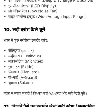
(Deep Discharge Protection)
डीप
डिस्चार्ज
प्रोटेक्शन
(LCD Display)
एलसीडी
डिस्प्ले
(Low Noise Fan)
लो
नॉइज़
फैन
(Wide Voltage Input Range)
वाइड
वोल्टेज
इनपुट
10.
सही
ब्रांड
कैसे
चुनें
:
भारत
में
कुछ
भरोसेमंद
इन्वर्टर
ब्रांड
सेल्ट्रिक (seltrik)
(Luminous)
ल्यूमिनस
(Microtek)
माइक्रोटेक
(Exide)
एक्साइड
(Livguard)
लिवगार्ड
-
(V-Guard)
वी
गार्ड
(Sukam)
सुकाम
VA
ब्रांड
से
ज्यादा
जरूरी
है
कि
आप
सही
क्षमता
और
सही
बैटरी
चुनें।
11.
(
कितने
पैसे
का
इन्वर्टर
लेना
सही
रहेगा
अनुमानित