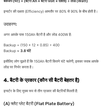
(
) = (
Ah ×
Volt ×
) ÷
(Watt)
बैकअप
घंटे
बैटरी
बैटरी
दक्षता
लोड
(Efficiency)
80%
90%
इन्वर्टर
की
दक्षता
आमतौर
पर
से
के
बीच
होती
है।
:
उदाहरण
150Ah
400W
:
अगर
आपके
पास
बैटरी
है
और
लोड
है
Backup = (150 × 12 × 0.85) ÷ 400
Backup ≈
3.8
घंटे
150Ah
,
इसीलिए
लोग
पूछते
हैं
कि
बैटरी
कितने
घंटे
चलेगी
इसका
जवाब
आपके
लोड
पर
निर्भर
करता
है।
4.
(
)
बैटरी
के
प्रकार
कौन
सी
बैटरी
बेहतर
है
:
इन्वर्टर
के
लिए
मुख्य
रूप
से
तीन
प्रकार
की
बैटरियाँ
मिलती
हैं
(A)
(Flat Plate Battery)
फ्लैट
प्लेट
बैटरी