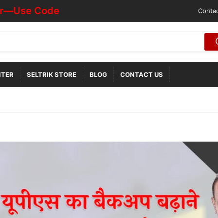
se Code "HOTDEALOFF"
Contac
NTER
SELTRIK STORE
BLOG
CONTACT US